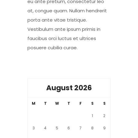
eu ante pretium, consectetur leo
at, congue quam. Nullam hendrerit
porta ante vitae tristique.
Vestibulum ante ipsum primis in
faucibus orci luctus et ultrices
posuere cubilia curae.
August 2026
M
T
W
T
F
S
S
1
2
3
4
5
6
7
8
9