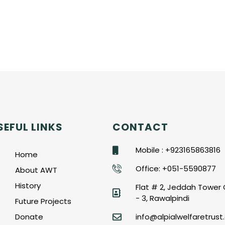
SEFUL LINKS
CONTACT
Mobile : +923165863816
Home
Office: +051-5590877
About AWT
History
Flat # 2, Jeddah Tower 
- 3, Rawalpindi
Future Projects
Donate
info@alpialwelfaretrust.