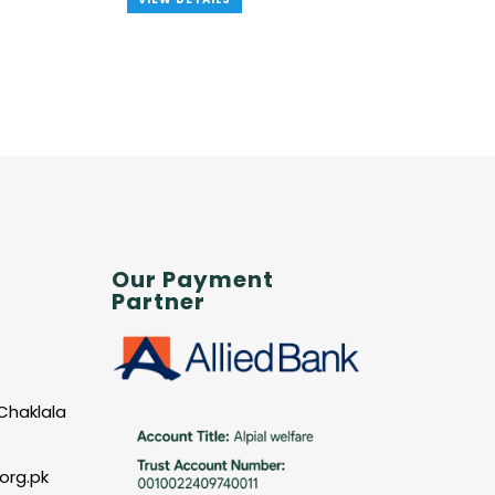
Our Payment
Partner
Chaklala
org.pk