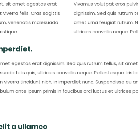
eet, sit amet egestas erat
Vivamus volutpat eros pulvin
 viverra felis. Cras sagittis
dignissim. Sed quis rutrum tel
psum, venenatis malesuada
amet urna feugiat rutrum. N
ristique.
ultricies convallis neque. Pe
mperdiet.
amet egestas erat dignissim. Sed quis rutrum tellus, sit amet 
ada felis quis, ultricies convallis neque. Pellentesque trist
n viverra tincidunt nibh, in imperdiet nunc. Suspendisse eu
ibulum ante ipsum primis in faucibus orci luctus et ultrices p
it a ullamco