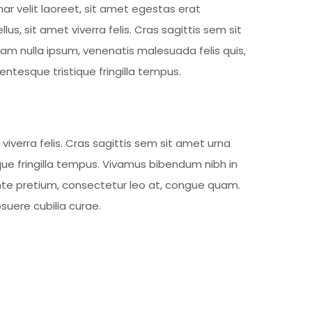
ar velit laoreet, sit amet egestas erat
lus, sit amet viverra felis. Cras sagittis sem sit
am nulla ipsum, venenatis malesuada felis quis,
llentesque tristique fringilla tempus.
viverra felis. Cras sagittis sem sit amet urna
ique fringilla tempus. Vivamus bibendum nibh in
 ante pretium, consectetur leo at, congue quam.
osuere cubilia curae.