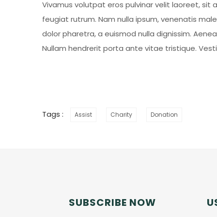
Vivamus volutpat eros pulvinar velit laoreet, sit 
feugiat rutrum. Nam nulla ipsum, venenatis malesu
dolor pharetra, a euismod nulla dignissim. Aenea
Nullam hendrerit porta ante vitae tristique. Vest
Tags :
Assist
Charity
Donation
SUBSCRIBE NOW
U